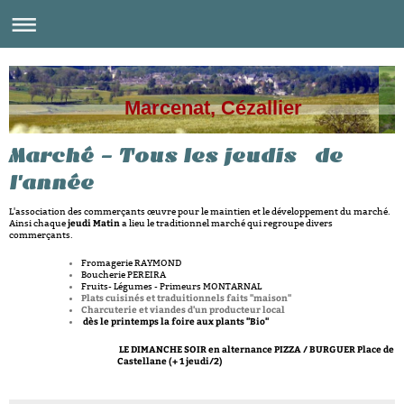
Marcenat, Cézallier
Marché - Tous les jeudis de
l'année
L'association des commerçants œuvre pour le maintien et le développement du marché.
jeudi
Matin
Ainsi chaque
a lieu le traditionnel marché qui regroupe divers
commerçants.
Fromagerie RAYMOND
Boucherie PEREIRA
Fruits- Légumes - Primeurs MONTARNAL
Plats cuisinés et traduitionnels faits "maison"
Charcuterie et viandes d'un producteur local
dès le printemps la foire aux plants "Bio"
LE DIMANCHE SOIR en alternance PIZZA / BURGUER Place de
Castellane (+ 1 jeudi/2)