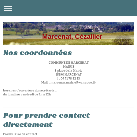
Marcenat, Cézallier
Nos coordonnées
COMMUNE DE MARCENAT
MAIRIE
3 place de la Mairie
15190 MARCENAT
: 04 71 78 82 53
(
Mail : marcenat.mairie@wanadoo.fr
horaires d'ouverture du secrétariat :
du lundi au vendredi de 9h à 12h
Pour prendre contact
directement
Formulaire de contact