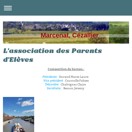
Marcenat, Cézallier
L'association des Parents
d'Elèves
Composition du bureau :
Présidente
: Durand Marie-Laure
Vice président
: Coursolle Fabien
Trésorière
: Chalvignac Claire
Secrétaire
: Besson Jéremy